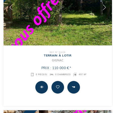
REF. N° 31828
TERRAIN À LOTIR
GIGNAC
PRIX : 110 000 €*
0 PIÈCE(S)
0 CHAMBRE(S)
497 M²