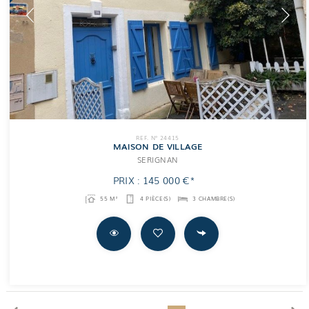
REF. N° 24415
MAISON DE VILLAGE
SERIGNAN
PRIX : 145 000 €*
55 M²
4 PIÈCE(S)
3 CHAMBRE(S)