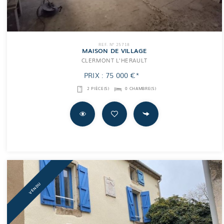
REF. N° 25718
MAISON DE VILLAGE
CLERMONT L'HERAULT
PRIX : 75 000 €*
2 PIÈCE(S)
0 CHAMBRE(S)
VENDU