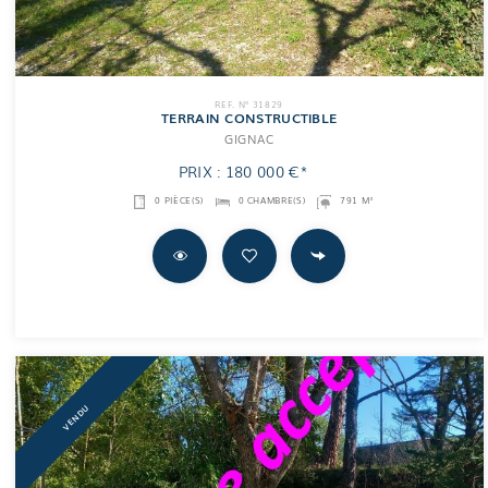
REF. N° 31829
TERRAIN CONSTRUCTIBLE
GIGNAC
PRIX : 180 000 €*
0 PIÈCE(S)
0 CHAMBRE(S)
791 M²
VENDU