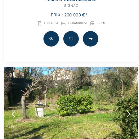
GIGNAC
PRIX : 200 000 €*
0 PIÈCE(S)
0 CHAMBRE(S)
907 M²