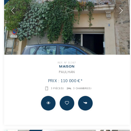
REF. N° 31367
MAISON
PAULHAN
PRIX : 110 000 €*
3 PIÈCE(S)
3 CHAMBRE(S)