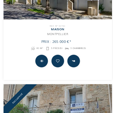
REF. N° 32761
MAISON
MONTPELLIER
PRIX : 265 000 €*
81 M²
5 PIÈCE(S)
3 CHAMBRE(S)
EXCLUSIVITÉ