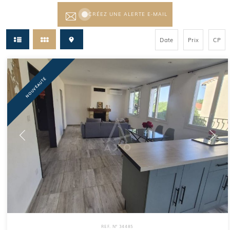
CRÉEZ UNE ALERTE E-MAIL
Date
Prix
CP
NOUVEAUTÉ
REF. N° 34485