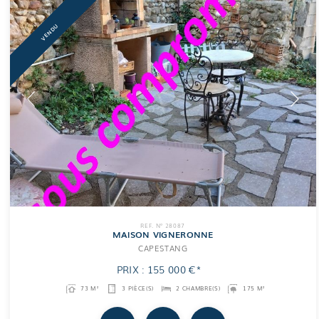
VENDU
REF. N° 28087
MAISON VIGNERONNE
CAPESTANG
PRIX : 155 000 €*
73 M²
3 PIÈCE(S)
2 CHAMBRE(S)
175 M²