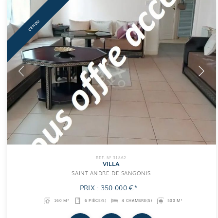
VENDU
REF. N° 31862
VILLA
SAINT ANDRE DE SANGONIS
PRIX : 350 000 €*
160 M²
6 PIÈCE(S)
4 CHAMBRE(S)
500 M²