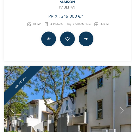
MAISON
PAULHAN
PRIX : 245 000 €*
85 M²
4 PIÈCE(S)
3 CHAMBRE(S)
333 M²
NOUVEAUTÉ